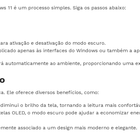
s 11 é um processo simples. Siga os passos abaixo:
 para ativação e desativação do modo escuro.
plicado apenas às interfaces do Windows ou também a apl
ará automaticamente ao ambiente, proporcionando uma exp
o
. Ele oferece diversos benefícios, como:
iminui o brilho da tela, tornando a leitura mais confor
telas OLED, o modo escuro pode ajudar a economizar ener
emente associado a um design mais moderno e elegante.