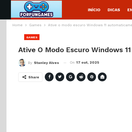
INÍCIO
DICAS
E
Home
Games
Ative o modo escuro Windows 11 automaticam
GAMES
Ative O Modo Escuro Windows 1
On
17 out, 2025
By
Stanley Alves
Share