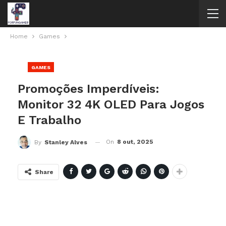
Home
Games
GAMES
Promoções Imperdíveis:
Monitor 32 4K OLED Para Jogos
E Trabalho
On
8 out, 2025
By
Stanley Alves
Share