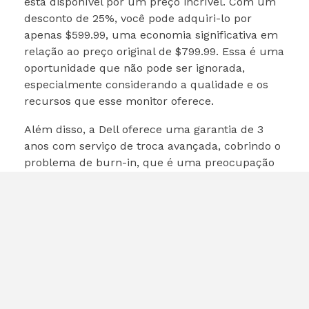
está disponível por um preço incrível. Com um
desconto de 25%, você pode adquiri-lo por
apenas $599.99, uma economia significativa em
relação ao preço original de $799.99. Essa é uma
oportunidade que não pode ser ignorada,
especialmente considerando a qualidade e os
recursos que esse monitor oferece.
Além disso, a Dell oferece uma garantia de 3
anos com serviço de troca avançada, cobrindo o
problema de burn-in, que é uma preocupação
comum com monitores OLED. Isso proporciona
uma tranquilidade extra para quem está
investindo em um equipamento de alta
qualidade.
Considerações Finais
Em resumo, o
Monitor 32″ 4K OLED
é uma