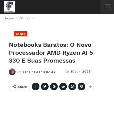
Home
Games
GAMES
Notebooks Baratos: O Novo
Processador AMD Ryzen AI 5
330 E Suas Promessas
On
30 jun, 2025
By
Sandinelson Stanley
Share