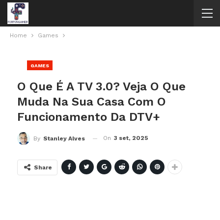
Home
Games
GAMES
O Que É A TV 3.0? Veja O Que
Muda Na Sua Casa Com O
Funcionamento Da DTV+
On
3 set, 2025
By
Stanley Alves
Share