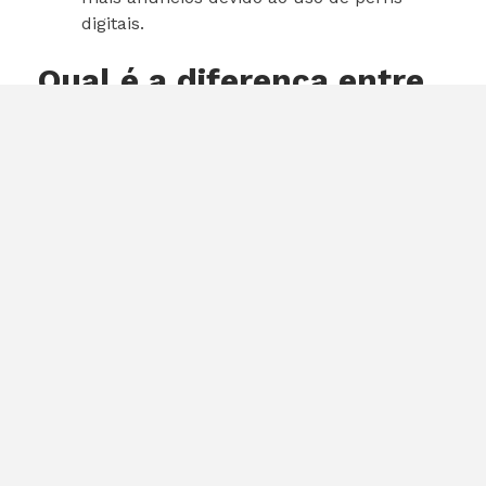
digitais.
Qual é a diferença entre
DTV+ e DTV?
A DTV+ ou TV 3.0 é a nova geração da TV digital
brasileira, baseada no sistema ATSC 3.0. Ela
distribui canais de TV aberta via aplicativos,
oferece imagens de alta qualidade e recursos
interativos. Já a DTV é o padrão atual, que
utiliza o ISDB-T e oferece qualidade inferior.
Conclusão
A TV 3.0, ou DTV+, representa um avanço
significativo na forma como consumimos
conteúdo na TV aberta. Com melhorias na
qualidade de imagem e som, além de recursos