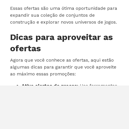
Essas ofertas são uma ótima oportunidade para
expandir sua coleção de conjuntos de
construção e explorar novos universos de jogos.
Dicas para aproveitar as
ofertas
Agora que você conhece as ofertas, aqui estão
algumas dicas para garantir que você aproveite
ao máximo essas promoções:
Ative alertas de preços:
Use ferramentas
de monitoramento de preços para ser
notificado quando os preços caírem ainda
mais.
Compre em conjunto:
Se você está
interessado em mais de um conjunto,
considere comprá-los juntos para