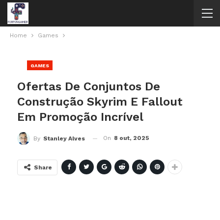
Home
Games
GAMES
Ofertas De Conjuntos De
Construção Skyrim E Fallout
Em Promoção Incrível
On
8 out, 2025
By
Stanley Alves
Share