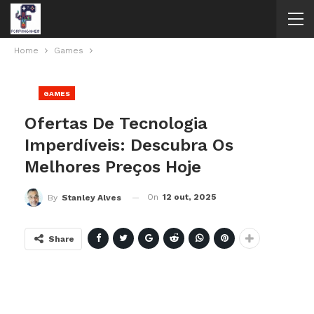
Home
Games
GAMES
Ofertas De Tecnologia
Imperdíveis: Descubra Os
Melhores Preços Hoje
On
12 out, 2025
By
Stanley Alves
Share