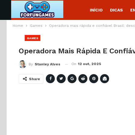
INÍCIO
DICAS
E
Home
Games
Operadora mais rápida e confiável Brasil: des
GAMES
Operadora Mais Rápida E Confiáv
On
12 out, 2025
By
Stanley Alves
Share