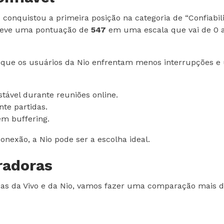
conquistou a primeira posição na categoria de “Confiabili
obteve uma pontuação de
547
em uma escala que vai de 0 a
que os usuários da Nio enfrentam menos interrupções e u
ável durante reuniões online.
te partidas.
em buffering.
conexão, a Nio pode ser a escolha ideal.
radoras
cas da Vivo e da Nio, vamos fazer uma comparação mais de