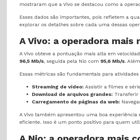
mostraram que a Vivo se destacou como a operador
Esses dados são importantes, pois refletem a qual
explorar os detalhes sobre cada uma dessas oper
A Vivo: a operadora mais 
A Vivo obteve a pontuação mais alta em veloci
96,5 Mb/s
, seguida pela Nio com
95,6 Mb/s
. Além
Essas métricas são fundamentais para atividade
Streaming de vídeo:
Assistir a filmes e sér
Download de arquivos grandes:
Transferir
Carregamento de páginas da web:
Navegar 
A Vivo também apresentou uma boa experiência e
eficiente. Isso é um ponto positivo para quem util
A Nio: a operadora mais c