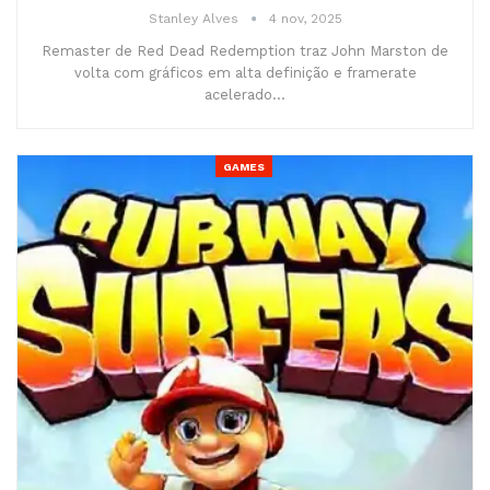
Stanley Alves
4 nov, 2025
Remaster de Red Dead Redemption traz John Marston de
volta com gráficos em alta definição e framerate
acelerado…
GAMES