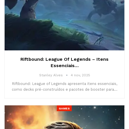
Riftbound: League Of Legends – Itens
Essenciais…
Stanley Alves
4 nov, 2025
Riftbound: League of Legends apresenta itens essenciais,
como decks pré-construídos e pacotes de booster para…
GAMES