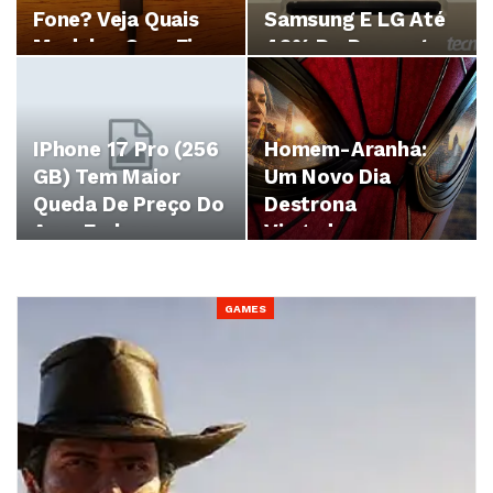
Fone? Veja Quais
Samsung E LG Até
Modelos Com Fio…
46% De Desconto
IPhone 17 Pro (256
Homem-Aranha:
GB) Tem Maior
Um Novo Dia
Queda De Preço Do
Destrona
Ano, Embora…
Vingadores:
Ultimato Com A
Maior…
GAMES