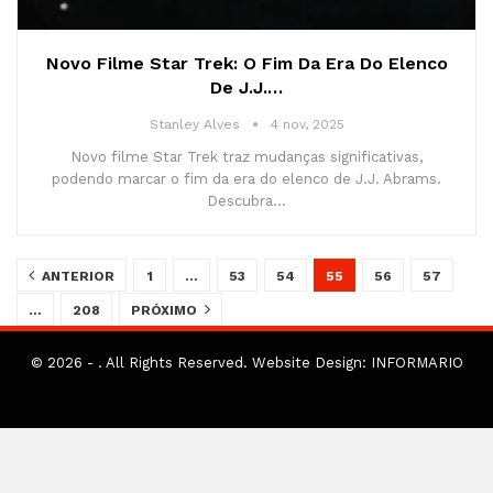
Novo Filme Star Trek: O Fim Da Era Do Elenco
De J.J.…
Stanley Alves
4 nov, 2025
Novo filme Star Trek traz mudanças significativas,
podendo marcar o fim da era do elenco de J.J. Abrams.
Descubra…
ANTERIOR
1
…
53
54
55
56
57
…
208
PRÓXIMO
© 2026 - . All Rights Reserved.
Website Design:
INFORMARIO