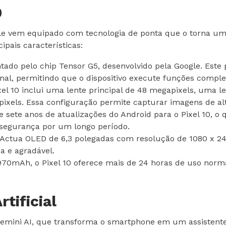
0
le vem equipado com tecnologia de ponta que o torna uma
ais características:
ntado pelo chip Tensor G5, desenvolvido pela Google. Este
cional, permitindo que o dispositivo execute funções comple
l 10 inclui uma lente principal de 48 megapixels, uma l
ixels. Essa configuração permite capturar imagens de al
 sete anos de atualizações do Android para o Pixel 10, o 
 segurança por um longo período.
 Actua OLED de 6,3 polegadas com resolução de 1080 x 242
a e agradável.
70mAh, o Pixel 10 oferece mais de 24 horas de uso norma
tificial
emini AI, que transforma o smartphone em um assistente i