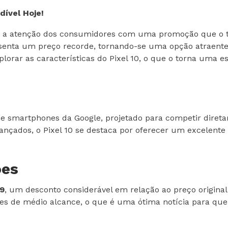
dível Hoje!
o a atenção dos consumidores com uma promoção que o to
resenta um preço recorde, tornando-se uma opção atrae
orar as características do Pixel 10, o que o torna uma es
 de smartphones da Google, projetado para competir dir
ançados, o Pixel 10 se destaca por oferecer um excelente
ões
9
, um desconto considerável em relação ao preço origina
nes de médio alcance, o que é uma ótima notícia para q