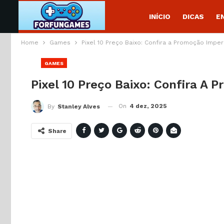
INÍCIO
DICAS
E
Home
Games
Pixel 10 Preço Baixo: Confira a Promoção Imper
GAMES
Pixel 10 Preço Baixo: Confira A 
On
4 dez, 2025
By
Stanley Alves
Share