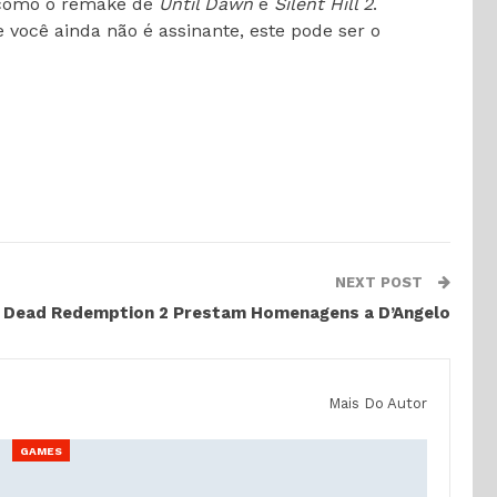
s como o remake de
Until Dawn
e
Silent Hill 2
.
você ainda não é assinante, este pode ser o
NEXT POST
d Dead Redemption 2 Prestam Homenagens a D’Angelo
Mais Do Autor
GAMES