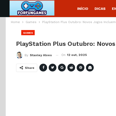
INÍCIO
DICAS
E
Home
Games
PlayStation Plus Outubro: Novos Jogos Inclue
GAMES
PlayStation Plus Outubro: Novo
On
12 out, 2025
By
Stanley Alves
Share