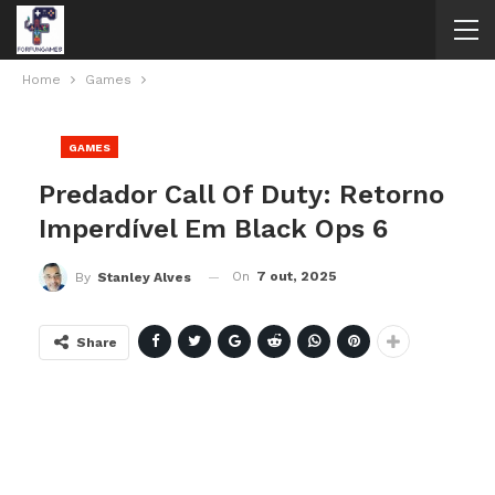
Home
Games
GAMES
Predador Call Of Duty: Retorno
Imperdível Em Black Ops 6
On
7 out, 2025
By
Stanley Alves
Share