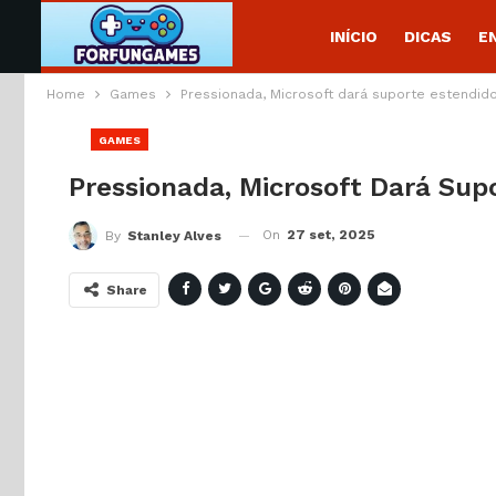
INÍCIO
DICAS
E
Home
Games
Pressionada, Microsoft dará suporte estendid
GAMES
Pressionada, Microsoft Dará Sup
On
27 set, 2025
By
Stanley Alves
Share