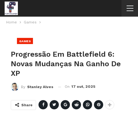
Home
Games
GAMES
Progressão Em Battlefield 6:
Novas Mudanças Na Ganho De
XP
On
17 out, 2025
By
Stanley Alves
Share