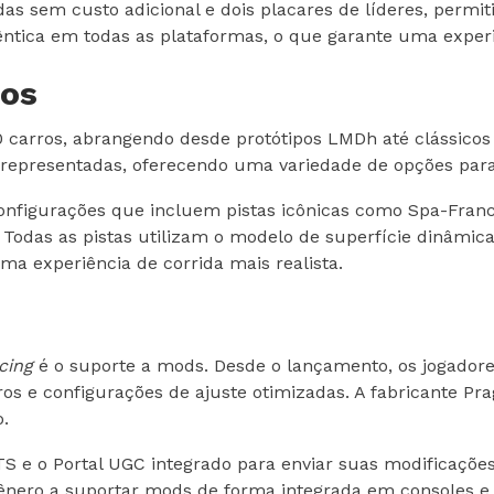
adas sem custo adicional e dois placares de líderes, per
dêntica em todas as plataformas, o que garante uma experi
tos
0 carros, abrangendo desde protótipos LMDh até clássico
 representadas, oferecendo uma variedade de opções para
onfigurações que incluem pistas icônicas como Spa-Fra
Todas as pistas utilizam o modelo de superfície dinâmica
a experiência de corrida mais realista.
cing
é o suporte a mods. Desde o lançamento, os jogador
s e configurações de ajuste otimizadas. A fabricante Prag
.
TS e o Portal UGC integrado para enviar suas modificações
gênero a suportar mods de forma integrada em consoles e