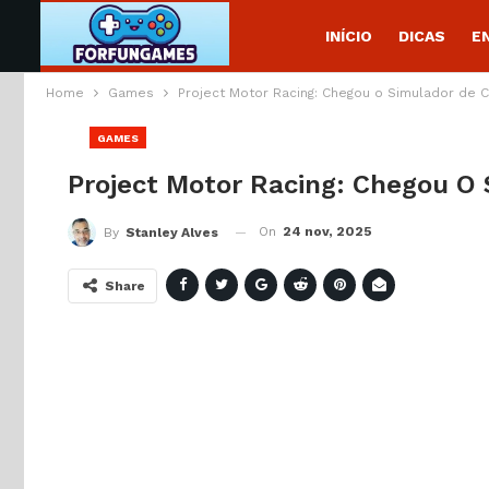
INÍCIO
DICAS
E
Home
Games
Project Motor Racing: Chegou o Simulador de C
GAMES
Project Motor Racing: Chegou O 
On
24 nov, 2025
By
Stanley Alves
Share