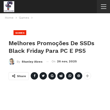
Home
Games
GAMES
Melhores Promoções De SSDs
Black Friday Para PC E PS5
On
26 nov, 2025
By
Stanley Alves
Share