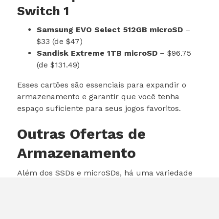
Switch 1
Samsung EVO Select 512GB microSD
–
$33 (de $47)
Sandisk Extreme 1TB microSD
– $96.75
(de $131.49)
Esses cartões são essenciais para expandir o
armazenamento e garantir que você tenha
espaço suficiente para seus jogos favoritos.
Outras Ofertas de
Armazenamento
Além dos SSDs e microSDs, há uma variedade
de opções de armazenamento externo
disponíveis:
Seagate 5TB Game Drive para PS5
– $130