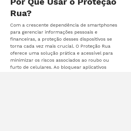
Por Que Usar o Proteção
Rua?
Com a crescente dependência de smartphones
para gerenciar informações pessoais e
financeiras, a proteção desses dispositivos se
torna cada vez mais crucial. O Proteção Rua
oferece uma solução prática e acessível para
minimizar os riscos associados ao roubo ou
furto de celulares. Ao bloquear aplicativos
sensíveis, como os de bancos e redes sociais, o
serviço ajuda a proteger dados que poderiam
ser utilizados de forma maliciosa por
criminosos.
Considerações Finais
O Proteção Rua é uma adição valiosa ao
portfólio de serviços de segurança da Vivo. Com