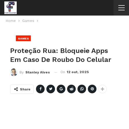
Home
Games
GAMES
Proteção Rua: Bloqueie Apps
Em Caso De Roubo Do Celular
On
12 out, 2025
By
Stanley Alves
Share