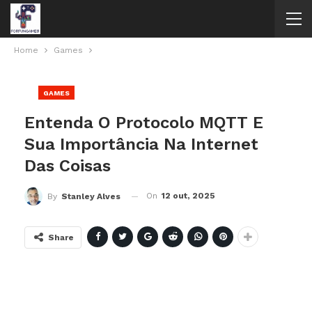
Home
Games
GAMES
Entenda O Protocolo MQTT E
Sua Importância Na Internet
Das Coisas
On
12 out, 2025
By
Stanley Alves
Share