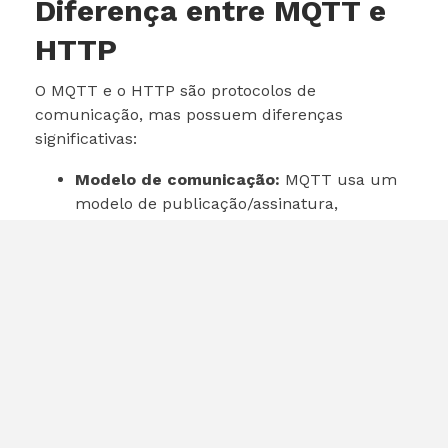
Diferença entre MQTT e
HTTP
O MQTT e o HTTP são protocolos de
comunicação, mas possuem diferenças
significativas:
Modelo de comunicação:
MQTT usa um
modelo de publicação/assinatura,
enquanto HTTP é baseado em
requisição/resposta.
Leveza:
MQTT é mais leve e eficiente, ideal
para IoT, enquanto HTTP é mais pesado
devido aos cabeçalhos maiores.
Conexão:
MQTT não exige uma conexão
direta entre dispositivos, enquanto HTTP
requer uma conexão síncrona.
Conclusão