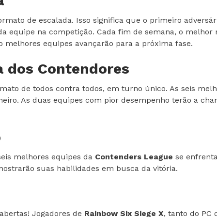
a
mato de escalada. Isso significa que o primeiro adversári
a equipe na competição. Cada fim de semana, o melhor re
ito melhores equipes avançarão para a próxima fase.
a dos Contendores
ato de todos contra todos, em turno único. As seis melho
inheiro. As duas equipes com pior desempenho terão a ch
o
 seis melhores equipes da
Contenders League
se enfrenta
mostrarão suas habilidades em busca da vitória.
 abertas! Jogadores de
Rainbow Six Siege X
, tanto do PC