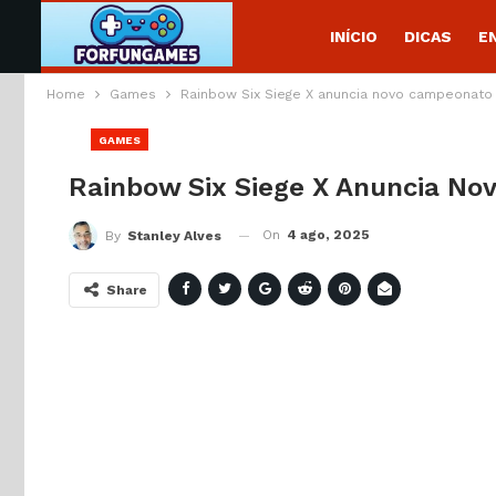
INÍCIO
DICAS
E
Home
Games
Rainbow Six Siege X anuncia novo campeonat
GAMES
Rainbow Six Siege X Anuncia N
On
4 ago, 2025
By
Stanley Alves
Share