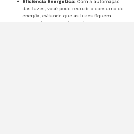
Eficiência Energética:
Com a automação
das luzes, você pode reduzir o consumo de
energia, evitando que as luzes fiquem
acesas desnecessariamente.
Monitoramento do Ambiente:
A
capacidade de monitorar a temperatura e
a umidade ajuda a manter um ambiente
confortável e saudável.
Facilidade de Uso:
A instalação simples e
a integração com dispositivos existentes
tornam o FP300 acessível para qualquer
usuário.
Considerações Finais
O
Sensor de Presença FP300
da Aqara é uma
solução inteligente e prática para quem deseja
otimizar a automação residencial. Com suas
funcionalidades avançadas, facilidade de