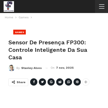
Home
Games
GAMES
Sensor De Presença FP300:
Controle Inteligente Da Sua
Casa
On
7 nov, 2025
By
Stanley Alves
Share