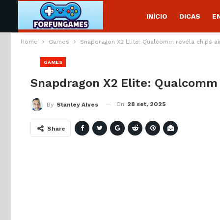
INÍCIO
DICAS
E
Home
Games
Snapdragon X2 Elite: Qualcomm revela chips a
GAMES
Snapdragon X2 Elite: Qualcomm 
On
28 set, 2025
By
Stanley Alves
Share