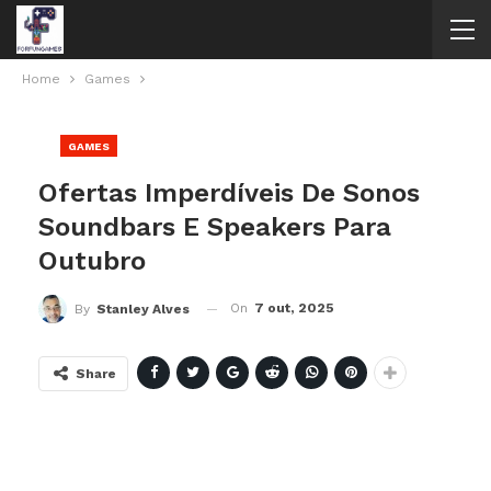
Home
Games
GAMES
Ofertas Imperdíveis De Sonos
Soundbars E Speakers Para
Outubro
On
7 out, 2025
By
Stanley Alves
Share