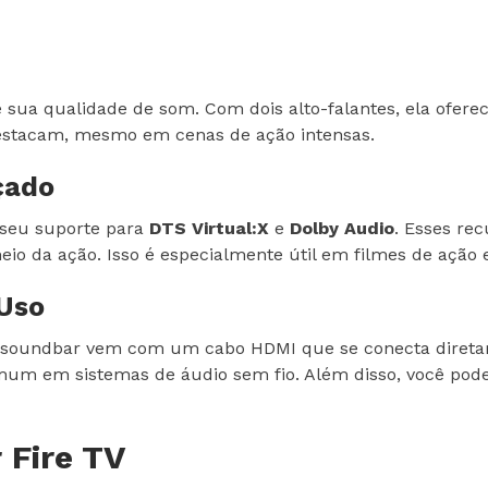
é sua qualidade de som. Com dois alto-falantes, ela ofer
 destacam, mesmo em cenas de ação intensas.
çado
 seu suporte para
DTS Virtual:X
e
Dolby Audio
. Esses re
meio da ação. Isso é especialmente útil em filmes de ação
 Uso
 A soundbar vem com um cabo HDMI que se conecta direta
mum em sistemas de áudio sem fio. Além disso, você pod
 Fire TV