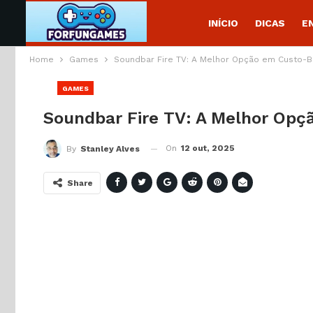
INÍCIO
DICAS
E
Home
Games
Soundbar Fire TV: A Melhor Opção em Custo-B
GAMES
Soundbar Fire TV: A Melhor Opç
On
12 out, 2025
By
Stanley Alves
Share