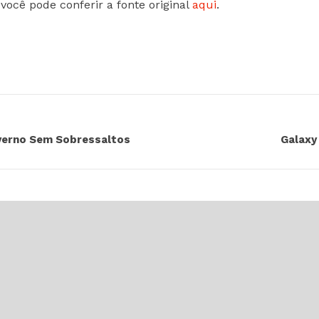
você pode conferir a fonte original
aqui
.
nverno Sem Sobressaltos
Galaxy
GAMES