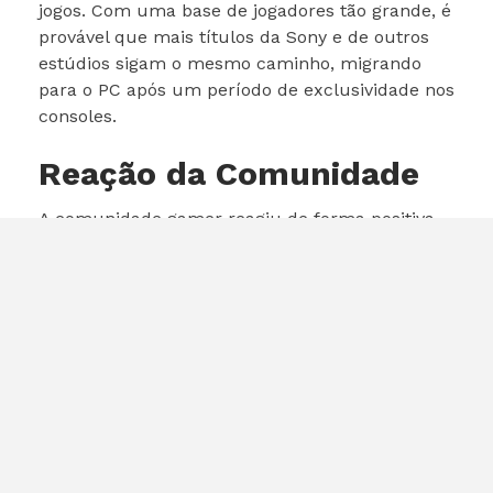
jogos. Com uma base de jogadores tão grande, é
provável que mais títulos da Sony e de outros
estúdios sigam o mesmo caminho, migrando
para o PC após um período de exclusividade nos
consoles.
Reação da Comunidade
A comunidade gamer reagiu de forma positiva
ao lançamento de
Stellar Blade
. Muitos
jogadores elogiaram a jogabilidade e a qualidade
gráfica do título. As redes sociais foram
inundadas com comentários e postagens sobre
o jogo, refletindo o entusiasmo e a expectativa
em torno de suas futuras atualizações e
conteúdos adicionais.
Conclusão