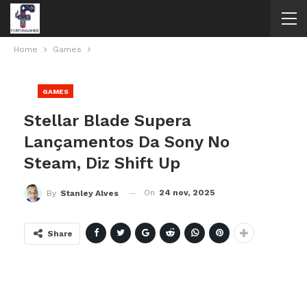
Home
Games
GAMES
Stellar Blade Supera
Lançamentos Da Sony No
Steam, Diz Shift Up
On
24 nov, 2025
By
Stanley Alves
Share