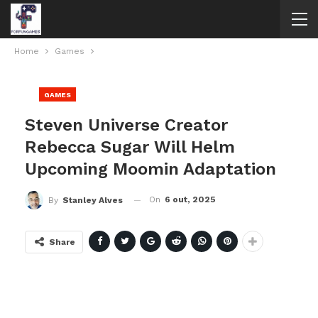
Home
Games
GAMES
Steven Universe Creator
Rebecca Sugar Will Helm
Upcoming Moomin Adaptation
On
6 out, 2025
By
Stanley Alves
Share