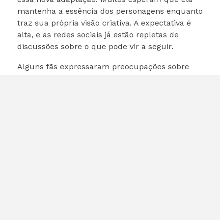
mantenha a essência dos personagens enquanto
traz sua própria visão criativa. A expectativa é
alta, e as redes sociais já estão repletas de
discussões sobre o que pode vir a seguir.
Alguns fãs expressaram preocupações sobre
como a adaptação pode se desviar do material
original, mas a maioria está animada com a
possibilidade de ver os Moomins ganhando vida
de uma nova maneira. A habilidade de Sugar em
contar histórias emocionais e envolventes é um
sinal promissor de que a adaptação será bem
recebida.
Conclusão
A adaptação de Moomin por Rebecca Sugar é
um desenvolvimento emocionante na indústria
da animação. Com sua experiência e visão