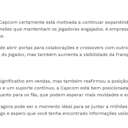
Capcom certamente está motivada a continuar expandindo a
ansões que mantenham os jogadores engajados. A empre
s.
ode abrir portas para colaborações e crossovers com outro
ia do jogador, mas também aumenta a visibilidade da fran
significativo em vendas, mas também reafirmou a posiçã
e um suporte contínuo, a Capcom está bem posicionada p
uanto para os fãs, que podem esperar mais novidades e e
 agora pode ser o momento ideal para se juntar a milhões
tigo e espero que você tenha encontrado informações valio