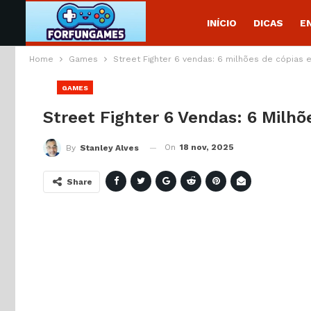
INÍCIO
DICAS
E
Home
Games
Street Fighter 6 vendas: 6 milhões de cópias
GAMES
Street Fighter 6 Vendas: 6 Milh
On
18 nov, 2025
By
Stanley Alves
Share