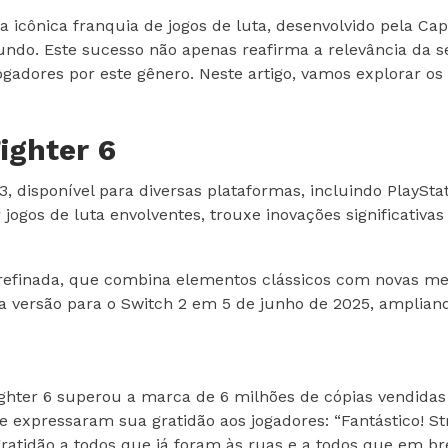
da icônica franquia de jogos de luta, desenvolvido pela 
ndo. Este sucesso não apenas reafirma a relevância da sé
gadores por este gênero. Neste artigo, vamos explorar os
ighter 6
, disponível para diversas plataformas, incluindo PlayStat
ogos de luta envolventes, trouxe inovações significativas 
e refinada, que combina elementos clássicos com novas m
versão para o Switch 2 em 5 de junho de 2025, ampliando
hter 6 superou a marca de 6 milhões de cópias vendidas 
de expressaram sua gratidão aos jogadores: “Fantástico! S
tidão a todos que já foram às ruas e a todos que em bre