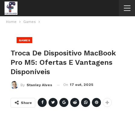
Home
Games
GAMES
Troca De Dispositivo MacBook
Pro M5: Ofertas E Vantagens
Disponíveis
On
17 out, 2025
By
Stanley Alves
Share