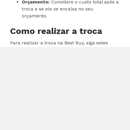
Orçamento:
Considere o custo total após a
troca e se ele se encaixa no seu
orçamento.
Como realizar a troca
Para realizar a troca na Best Buy, siga estes
passos:
Visite o site da Best Buy ou uma loja física.
Informe o modelo do seu MacBook Pro e
sua condição.
Receba uma estimativa de valor para a
troca.
Finalize a troca e escolha seu novo
MacBook Pro M5.
Conclusão