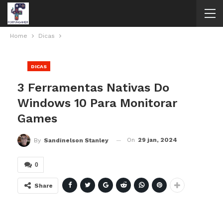
Home
Dicas
DICAS
3 Ferramentas Nativas Do
Windows 10 Para Monitorar
Games
On
29 jan, 2024
By
Sandinelson Stanley
0
Share