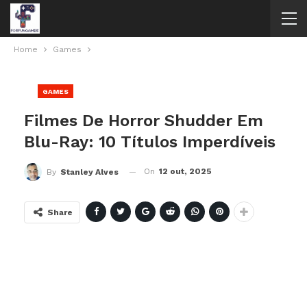
Home
Games
GAMES
Filmes De Horror Shudder Em
Blu-Ray: 10 Títulos Imperdíveis
On
12 out, 2025
By
Stanley Alves
Share