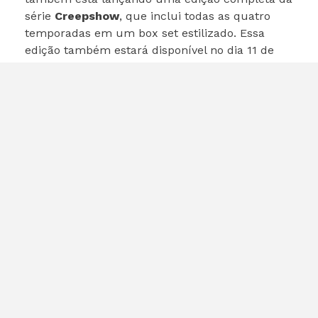
série
Creepshow
, que inclui todas as quatro
temporadas em um box set estilizado. Essa
edição também estará disponível no dia 11 de
novembro e é uma ótima oportunidade para os
fãs da série.
Onde Comprar
Os pré-pedidos para o
Shudder 10th
Anniversary Collector’s Edition
já estão
disponíveis em plataformas como Amazon e
Walmart. Com o preço atual de $51, é uma
oportunidade imperdível para adquirir uma
coleção de filmes de horror de alta qualidade.
Conclusão
O
Shudder 10th Anniversary Collector’s