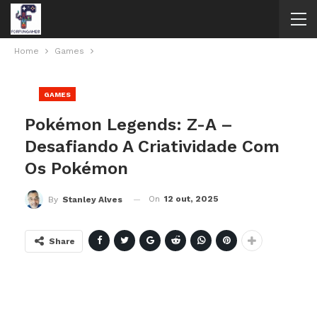
Home
Games
GAMES
Pokémon Legends: Z-A –
Desafiando A Criatividade Com
Os Pokémon
On
12 out, 2025
By
Stanley Alves
Share