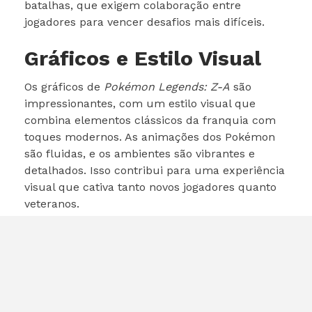
batalhas, que exigem colaboração entre
jogadores para vencer desafios mais difíceis.
Gráficos e Estilo Visual
Os gráficos de
Pokémon Legends: Z-A
são
impressionantes, com um estilo visual que
combina elementos clássicos da franquia com
toques modernos. As animações dos Pokémon
são fluidas, e os ambientes são vibrantes e
detalhados. Isso contribui para uma experiência
visual que cativa tanto novos jogadores quanto
veteranos.
Expectativas dos Fãs
Os fãs da franquia têm grandes expectativas
para
Pokémon Legends: Z-A
. A combinação de
novas mecânicas, um mundo aberto e uma