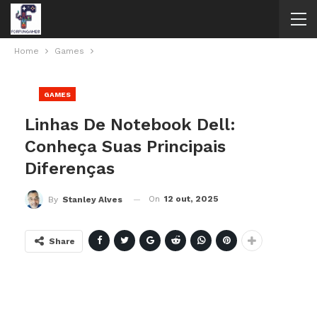
Home
Games
GAMES
Linhas De Notebook Dell:
Conheça Suas Principais
Diferenças
On
12 out, 2025
By
Stanley Alves
Share