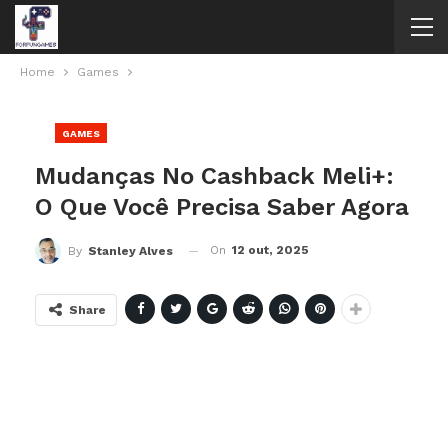
Home
Games
GAMES
Mudanças No Cashback Meli+:
O Que Você Precisa Saber Agora
On
12 out, 2025
By
Stanley Alves
Share