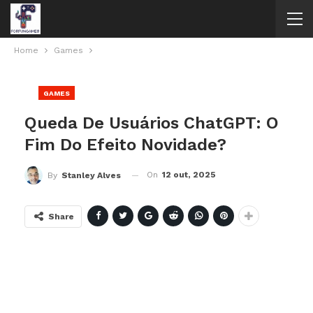
Home
Games
GAMES
Queda De Usuários ChatGPT: O
Fim Do Efeito Novidade?
On
12 out, 2025
By
Stanley Alves
Share