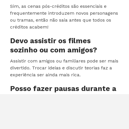
Sim, as cenas pós-créditos são essenciais e
frequentemente introduzem novos personagens
ou tramas, então não saia antes que todos os
créditos acabem!
Devo assistir os filmes
sozinho ou com amigos?
Assistir com amigos ou familiares pode ser mais
divertido. Trocar ideias e discutir teorias faz a
experiência ser ainda mais rica.
Posso fazer pausas durante a
maratona?
Com certeza! Fazer pequenas pausas é uma
boa ideia para se alongar e se manter
energizado durante toda a experiência.