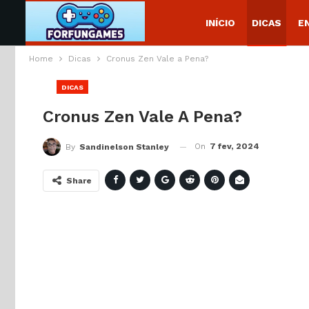
INÍCIO
DICAS
E
Home
Dicas
Cronus Zen Vale a Pena?
DICAS
Cronus Zen Vale A Pena?
On
7 fev, 2024
By
Sandinelson Stanley
Share