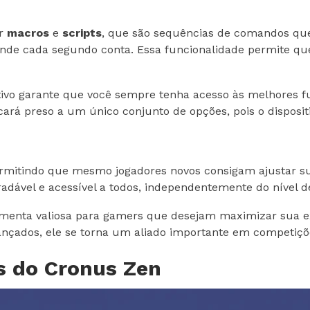
ar
macros
e
scripts
, que são sequências de comandos qu
 onde cada segundo conta. Essa funcionalidade permite 
ivo garante que você sempre tenha acesso às melhores fu
icará preso a um único conjunto de opções, pois o disposi
permitindo que mesmo jogadores novos consigam ajustar su
dável e acessível a todos, independentemente do nível de
enta valiosa para gamers que desejam maximizar sua ex
nçados, ele se torna um aliado importante em competiçõ
s do Cronus Zen