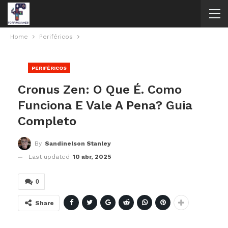
Home
Periféricos
PERIFÉRICOS
Cronus Zen: O Que É. Como
Funciona E Vale A Pena? Guia
Completo
By
Sandinelson Stanley
Last updated
10 abr, 2025
0
Share